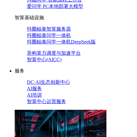
爱问学 PC本地部署大模型
智算基础设施
抖圈鲲泰智算服务器
抖圈鲲泰问学一体机
抖圈鲲泰问学一体机DeepSeek版
异构算力调度与加速平台
智算中心(AICC)
服务
DC·AI生态创新中心
AI服务
AI培训
智算中心运营服务