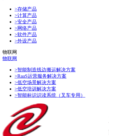
>存储产品
>计算产品
>安全产品
>网络产品
>软件产品
>外设产品
物联网
物联网
>智能制造线边搬运解决方案
>RaaS运营服务解决方案
>低空场景解决方案
>低空培训解决方案
>智能标识识读系统（叉车专用）