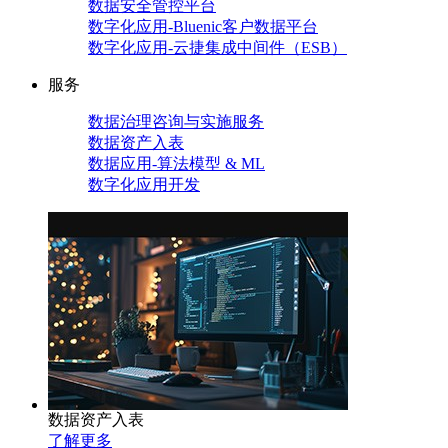
数据安全管控平台
数字化应用-Bluenic客户数据平台
数字化应用-云捷集成中间件（ESB）
服务
数据治理咨询与实施服务
数据资产入表
数据应用-算法模型 & ML
数字化应用开发
数据资产入表
了解更多