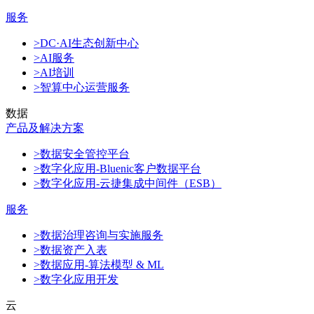
服务
>DC·AI生态创新中心
>AI服务
>AI培训
>智算中心运营服务
数据
产品及解决方案
>数据安全管控平台
>数字化应用-Bluenic客户数据平台
>数字化应用-云捷集成中间件（ESB）
服务
>数据治理咨询与实施服务
>数据资产入表
>数据应用-算法模型 & ML
>数字化应用开发
云