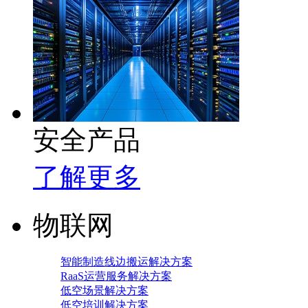
安全产品
了解更多
物联网
智能制造线边搬运解决方案
RaaS运营服务解决方案
低空场景解决方案
低空培训解决方案