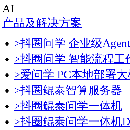
AI
产品及解决方案
>抖圈问学 企业级Agen
>抖圈问学 智能流程工
>爱问学 PC本地部署
>抖圈鲲泰智算服务器
>抖圈鲲泰问学一体机
>抖圈鲲泰问学一体机Dee