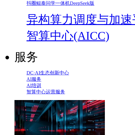
抖圈鲲泰问学一体机DeepSeek版
异构算力调度与加速
智算中心(AICC)
服务
DC·AI生态创新中心
AI服务
AI培训
智算中心运营服务