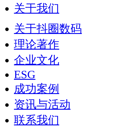
关于我们
关于抖圈数码
理论著作
企业文化
ESG
成功案例
资讯与活动
联系我们