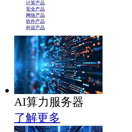
计算产品
安全产品
网络产品
软件产品
外设产品
AI算力服务器
了解更多