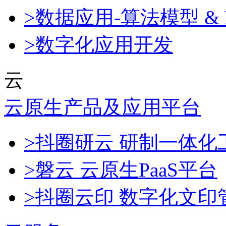
>数据应用-算法模型 & 
>数字化应用开发
云
云原生产品及应用平台
>抖圈研云 研制一体
>磐云 云原生PaaS平台
>抖圈云印 数字化文印