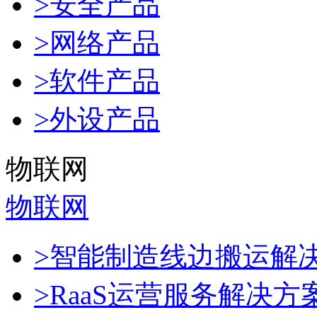
>安全产品
>网络产品
>软件产品
>外设产品
物联网
物联网
>智能制造线边搬运解
>RaaS运营服务解决方