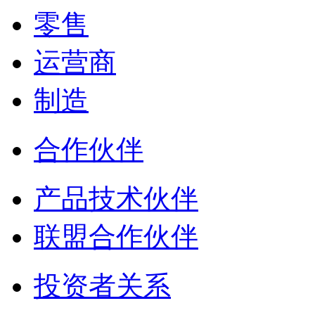
零售
运营商
制造
合作伙伴
产品技术伙伴
联盟合作伙伴
投资者关系